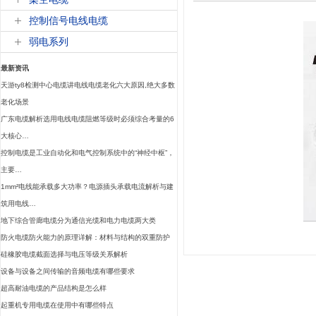
控制信号电线电缆
弱电系列
最新资讯
天游ty8检测中心电缆讲电线电缆老化六大原因,绝大多数
老化场景
广东电缆解析选用电线电缆阻燃等级时必须综合考量的6
大核心…
控制电缆是工业自动化和电气控制系统中的“神经中枢”，
主要…
1mm²电线能承载多大功率？电源插头承载电流解析与建
筑用电线…
地下综合管廊电缆分为通信光缆和电力电缆两大类
防火电缆防火能力的原理详解：材料与结构的双重防护
硅橡胶电缆截面选择与电压等级关系解析
设备与设备之间传输的音频电缆有哪些要求
超高耐油电缆的产品结构是怎么样
起重机专用电缆在使用中有哪些特点