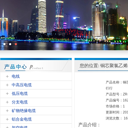
您的位置: 铜芯聚氯乙
电线
产品名称：铜
中高压电缆
行行
低压电缆
产品型号：ZR-I
产品编号：1625
分支电缆
市场价格：1
矿物绝缘电缆
更新时间：2016
浏览次数：
16
铝合金电缆
产品介绍：
架空电缆