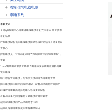
控制信号电线电缆
弱电系列
最新资讯
天游ty8检测中心电缆讲电线电缆老化六大原因,绝大多数
老化场景
广东电缆解析选用电线电缆阻燃等级时必须综合考量的6
大核心…
控制电缆是工业自动化和电气控制系统中的“神经中枢”，
主要…
1mm²电线能承载多大功率？电源插头承载电流解析与建
筑用电线…
地下综合管廊电缆分为通信光缆和电力电缆两大类
防火电缆防火能力的原理详解：材料与结构的双重防护
硅橡胶电缆截面选择与电压等级关系解析
设备与设备之间传输的音频电缆有哪些要求
超高耐油电缆的产品结构是怎么样
起重机专用电缆在使用中有哪些特点