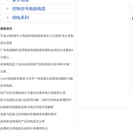
控制信号电线电缆
弱电系列
最新资讯
天游ty8检测中心电缆讲电线电缆老化六大原因,绝大多数
老化场景
广东电缆解析选用电线电缆阻燃等级时必须综合考量的6
大核心…
控制电缆是工业自动化和电气控制系统中的“神经中枢”，
主要…
1mm²电线能承载多大功率？电源插头承载电流解析与建
筑用电线…
地下综合管廊电缆分为通信光缆和电力电缆两大类
防火电缆防火能力的原理详解：材料与结构的双重防护
硅橡胶电缆截面选择与电压等级关系解析
设备与设备之间传输的音频电缆有哪些要求
超高耐油电缆的产品结构是怎么样
起重机专用电缆在使用中有哪些特点