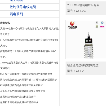
YJHLV62锴装钢带铝合金…
控制信号电线电缆
型号：
YJHLV62
弱电系列
最新资讯
天游ty8检测中心电缆讲电线电缆老化六大原因,绝大多数
老化场景
广东电缆解析选用电线电缆阻燃等级时必须综合考量的6
大核心…
控制电缆是工业自动化和电气控制系统中的“神经中枢”，
主要…
1mm²电线能承载多大功率？电源插头承载电流解析与建
铝合金电缆裸锁铠装电缆
筑用电线…
型号：
YJHLV
地下综合管廊电缆分为通信光缆和电力电缆两大类
防火电缆防火能力的原理详解：材料与结构的双重防护
硅橡胶电缆截面选择与电压等级关系解析
设备与设备之间传输的音频电缆有哪些要求
超高耐油电缆的产品结构是怎么样
起重机专用电缆在使用中有哪些特点