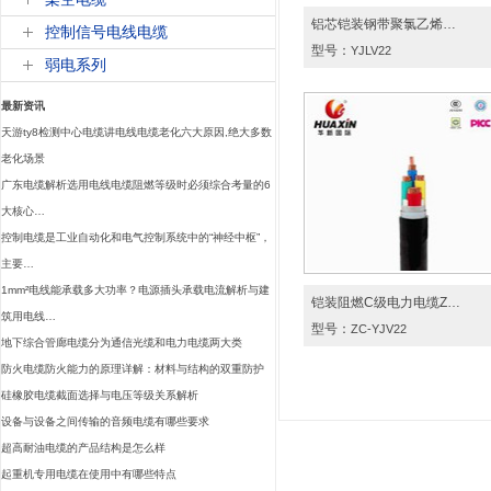
铝芯铠装钢带聚氯乙烯…
控制信号电线电缆
型号：
YJLV22
弱电系列
最新资讯
天游ty8检测中心电缆讲电线电缆老化六大原因,绝大多数
老化场景
广东电缆解析选用电线电缆阻燃等级时必须综合考量的6
大核心…
控制电缆是工业自动化和电气控制系统中的“神经中枢”，
主要…
1mm²电线能承载多大功率？电源插头承载电流解析与建
铠装阻燃C级电力电缆Z…
筑用电线…
型号：
ZC-YJV22
地下综合管廊电缆分为通信光缆和电力电缆两大类
防火电缆防火能力的原理详解：材料与结构的双重防护
硅橡胶电缆截面选择与电压等级关系解析
设备与设备之间传输的音频电缆有哪些要求
超高耐油电缆的产品结构是怎么样
起重机专用电缆在使用中有哪些特点