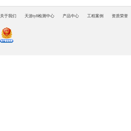
关于我们
天游ty8检测中心
产品中心
工程案例
资质荣誉