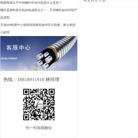
本文共分
1
页
电线电缆生产中的螺杆作业分段是什么意思？
螺杆是塑料挤出机的组成部分之一，不同螺杆如何控制产
品成型…
天游ty8检测中心电线电缆教您如何区分阻燃、耐火电缆
小妙招
热线：18818911910 林经理
扫一扫加我微信