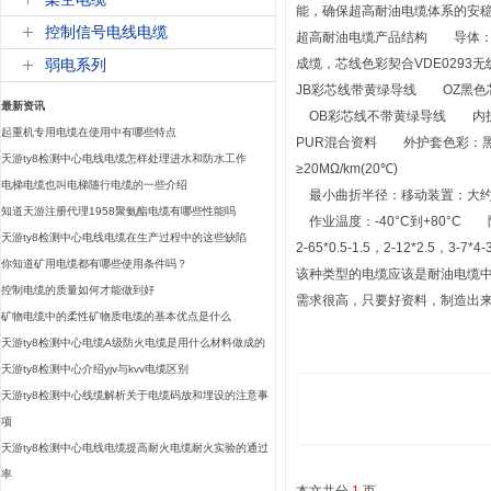
能，确保超高耐油电缆体系的
控制信号电线电缆
超高耐油电缆产品结构 导体：多
弱电系列
成缆，芯线色彩契合VDE029
JB彩芯线带黄绿导线 OZ黑
最新资讯
OB彩芯线不带黄绿导线 内护
起重机专用电缆在使用中有哪些特点
PUR混合资料 外护套色彩：黑
天游ty8检测中心电线电缆怎样处理进水和防水工作
≥20MΩ/km(20℃)
电梯电缆也叫电梯随行电缆的一些介绍
最小曲折半径：移动装置：大约7
知道天游注册代理1958聚氨酯电缆有哪些性能吗
作业温度：-40°C到+80°C 
天游ty8检测中心电线电缆在生产过程中的这些缺陷
2-65*0.5-1.5，2-12*2
你知道矿用电缆都有哪些使用条件吗？
该种类型的电缆应该是耐油电缆
控制电缆的质量如何才能做到好
需求很高，只要好资料，制造出
矿物电缆中的柔性矿物质电缆的基本优点是什么
天游ty8检测中心电缆A级防火电缆是用什么材料做成的
天游ty8检测中心介绍yjv与kvv电缆区别
天游ty8检测中心线缆解析关于电缆码放和埋设的注意事
项
天游ty8检测中心电线电缆提高耐火电缆耐火实验的通过
率