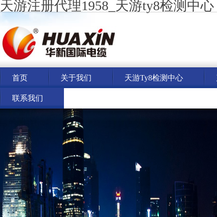
天游注册代理1958_天游ty8检测中心
首页
关于我们
天游ty8检测中心
联系我们