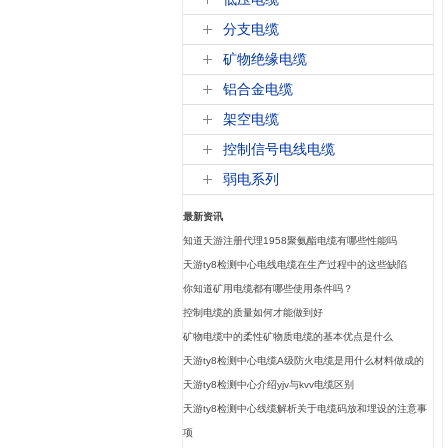
分支电缆
矿物绝缘电缆
铝合金电缆
架空电缆
控制信号电线电缆
弱电系列
最新资讯
知道天游注册代理1958聚氨酯电缆有哪些性能吗
天游ty8检测中心电线电缆在生产过程中的这些缺陷
你知道矿用电缆都有哪些使用条件吗？
控制电缆的质量如何才能做到好
矿物电缆中的柔性矿物质电缆的基本优点是什么
天游ty8检测中心电缆A级防火电缆是用什么材料做成的
天游ty8检测中心介绍yjv与kvv电缆区别
天游ty8检测中心线缆解析关于电缆码放和埋设的注意事
项