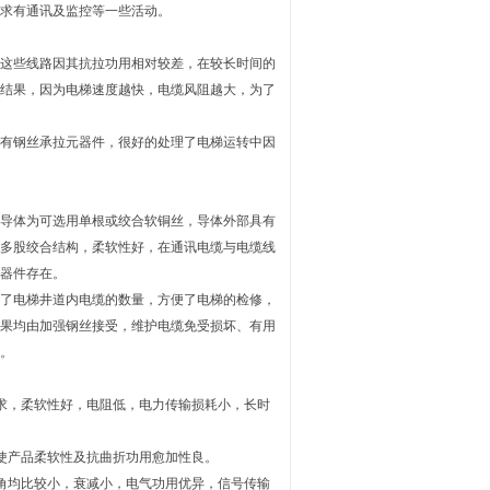
求有通讯及监控等一些活动。
这些线路因其抗拉功用相对较差，在较长时间的
结果，因为电梯速度越快，电缆风阻越大，为了
有钢丝承拉元器件，很好的处理了电梯运转中因
导体为可选用单根或绞合软铜丝，导体外部具有
多股绞合结构，柔软性好，在通讯电缆与电缆线
器件存在。
了电梯井道内电缆的数量，方便了电梯的检修，
果均由加强钢丝接受，维护电缆免受损坏、有用
。
求，柔软性好，电阻低，电力传输损耗小，长时
使产品柔软性及抗曲折功用愈加性良。
角均比较小，衰减小，电气功用优异，信号传输