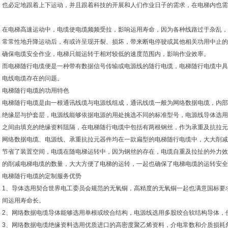
也必定地跟着上下运动，并且跟着科技的开展和人们作业日子的需求，在电梯内也需
在电梯高速运动中，电缆使电缆频频受拉，影响运用寿命，因为各种线路过于杂乱，
常常性地升降运动后，有或许呈现开裂、损坏，带来断电停驶或其他相关功用中止的
确保电缆安全作业，电梯只能运转于相对较低的速度范围内，影响作业效率。
而电梯随行电缆便是一种带有数据信号传输或电源线的随行电缆，电梯随行电缆中具
电线电缆存在的问题。
电梯随行电缆的功用特色
电梯随行电缆是由一根通讯线缆与电源线组成，通讯线缆一般为网络数据电缆，内部
绝缘层与护套层，电源线能够依据电源的用处挑选不同的标准型号，电源线导体选用
之间由填充的绝缘资料阻隔，在电梯随行电缆中包括有两根钢丝，作为承重及抗拉元
网络数据电缆、电源线、承重抗拉元器件均在一款扁型的电梯随行电缆中，大大削减
节省了装置空间，电缆在随电梯运转中，因为钢丝的存在，电缆自重及拉扯的外力效
的削减电梯电缆的数量，大大方便了电梯的运转，一起也确保了电梯电缆的运转安全
电梯随行电缆的定制服务优势
1、导体选用契合世界电工委员会规范的无氧铜，高精度的无氧铜一起也满意国标要
间运用寿命长。
2、网络数据电缆导体能够选用单根或绞合结构，电源线选用多股绞合软结构导体，
3、网络数据电缆绝缘资料选用优质进口的高密度聚乙烯资料，介电常数和介质损耗