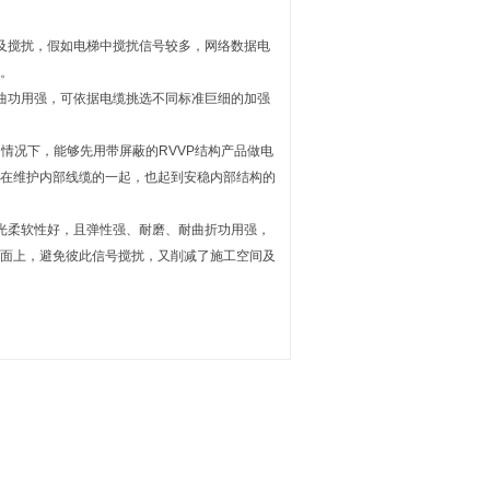
及搅扰，假如电梯中搅扰信号较多，网络数据电
。
曲功用强，可依据电缆挑选不同标准巨细的加强
情况下，能够先用带屏蔽的RVVP结构产品做电
在维护内部线缆的一起，也起到安稳内部结构的
光柔软性好，且弹性强、耐磨、耐曲折功用强，
面上，避免彼此信号搅扰，又削减了施工空间及