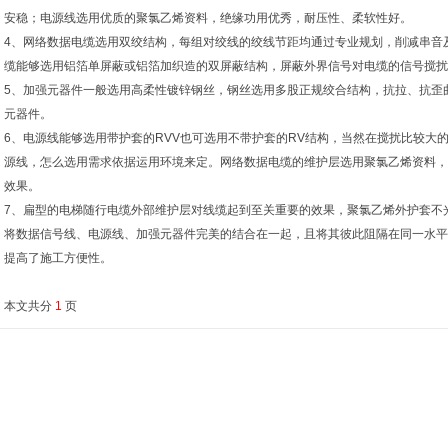
安稳；电源线选用优质的聚氯乙烯资料，绝缘功用优秀，耐压性、柔软性好。
4、网络数据电缆选用双绞结构，每组对绞线的绞线节距均通过专业规划，削减串音
缆能够选用铝箔单屏蔽或铝箔加织造的双屏蔽结构，屏蔽外界信号对电缆的信号搅扰
5、加强元器件一般选用高柔性镀锌钢丝，钢丝选用多股正规绞合结构，抗拉、抗歪
元器件。
6、电源线能够选用带护套的RVV也可选用不带护套的RV结构，当然在搅扰比较大的
源线，怎么选用需求依据运用环境来定。网络数据电缆的维护层选用聚氯乙烯资料，
效果。
7、扁型的电梯随行电缆外部维护层对线缆起到至关重要的效果，聚氯乙烯外护套不
将数据信号线、电源线、加强元器件完美的结合在一起，且将其彼此阻隔在同一水平
提高了施工方便性。
本文共分
1
页