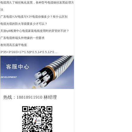
电缆用久了铜丝氧化发黑，各种型号电缆铜丝发黑处理方
法
广东电缆YJV电缆与YJY电缆你懂多少？有什么区别
电缆光缆的防火等级要多少才可以？
天游ty8检测中心电缆家装电线使用时的穿管好不好？
广东电缆终端头外绝缘的一些要求
卷筒用高压扁平电缆
3*35+3*16/3+17*1.5(8*2.5,14*2.5,12*2…
热线：18818911910 林经理