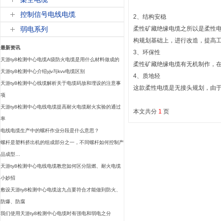
控制信号电线电缆
2、结构安稳
弱电系列
柔性矿藏绝缘电缆之所以是柔性
构规划基础上，进行改造，提高
最新资讯
3、环保性
天游ty8检测中心电缆A级防火电缆是用什么材料做成的
柔性矿藏绝缘电缆有无机制作，
天游ty8检测中心介绍yjv与kvv电缆区别
4、质地轻
天游ty8检测中心线缆解析关于电缆码放和埋设的注意事
这款柔性电缆是无接头规划，由
项
天游ty8检测中心电线电缆提高耐火电缆耐火实验的通过
本文共分
1
页
率
电线电缆生产中的螺杆作业分段是什么意思？
螺杆是塑料挤出机的组成部分之一，不同螺杆如何控制产
品成型…
天游ty8检测中心电线电缆教您如何区分阻燃、耐火电缆
小妙招
敷设天游ty8检测中心电缆这九点要符合才能做到防火、
防爆、防腐
我们使用天游ty8检测中心电缆时有强电和弱电之分