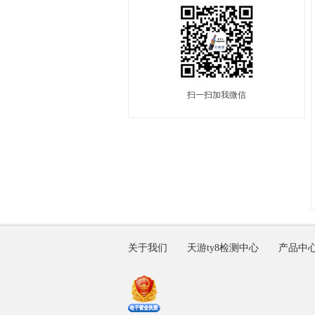
扫一扫加我微信
关于我们
天游ty8检测中心
产品中