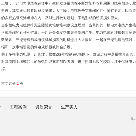
土壤；一起电力电缆在运转中产生的发热量也在不断对塑料管和周围电缆在加热，此
敷设，其实践运转答应载流量将大大下降，电缆热击穿事端的产生势在必定。因而关
的实践热阻充沛考虑在内，及时进行校对规划，不然形成的经济损失巨大。
当多根电力电缆并排无空隙随意堆放堆积敷设直埋后，当其间的一根电力电缆产生毛
形成事端的延伸和扩展。一起还会引发热击穿事端的产生。电力电缆直埋根数太多关
数量多，开挖进程形成电缆机械损害的时机也将大大添加，一起在开挖毛病电缆时，
端和二次事端引发的停电规模很或许会扩展。
关于多根电力电缆一起直埋，根数Z好能控制在6根以下，敷设进程中尽量拉开距离
对其周围土壤或沙土的散热功能充沛加以考虑，进行热阻系数的校对，才干保证电力
挥。
本文共分
1
页
心
工程案例
资质荣誉
生产实力
地