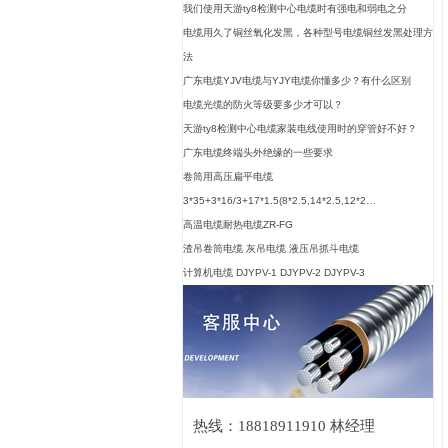
我们使用天游ty8检测中心电缆时有强电和弱电之分
电缆用久了铜丝氧化发黑，各种型号电缆铜丝发黑处理方
法
广东电缆YJV电缆与YJY电缆你懂多少？有什么区别
电缆光缆的防火等级要多少才可以？
天游ty8检测中心电缆家装电线使用时的穿管好不好？
广东电缆终端头外绝缘的一些要求
卷筒用高压扁平电缆
3*35+3*16/3+17*1.5(8*2.5,14*2.5,12*2…
高温电缆耐热电缆ZR-FG
渣吊卷筒电缆 灰吊电缆 液压吊抓斗电缆
计算机电缆 DJYPV-1 DJYPV-2 DJYPV-3
热线：18818911910 林经理