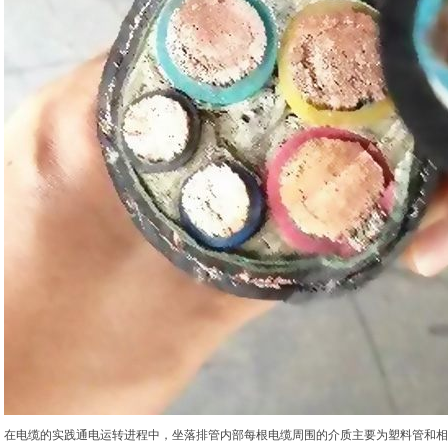
在电缆的实践通电运转进程中，坐落排管内部每根电缆周围的介质主要为塑料管和相