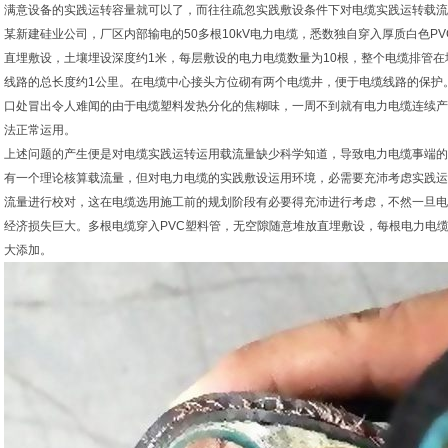
满意设备的实践运转容量就可以了，而往往疏忽实践敷设条件下对电缆实践运转载流
某新建硅业公司，厂区内部输电的50多根10kV电力电缆，悉数独自穿入厚质白色P
直埋敷设，土壤埋设深度约1米，每层敷设的电力电缆数量为10根，整个电缆排管
线路的总长度约1公里。在电缆中心接头方位砌有两个电缆井，便于电缆线路的保护
口处冒出令人难闻的由于电缆塑料发热分化的焦糊味，一周不到就有电力电缆连续产生
法正常运用。
上述问题的产生便是对电缆实践运转运用载流量缺少科学知道，导致电力电缆事端的
有一个理论核算载流量，但对电力电缆的实践敷设运用环境，必需要充沛考虑实践运
流量进行校对，这在电缆选用施工前的规划阶段有必要得充沛进行考虑，不然一旦电
经济损失巨大。多根电缆穿入PVC塑料管，无空隙随意堆放直埋敷设，每根电力电
大添加。