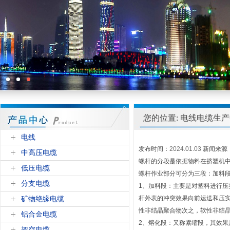
您的位置: 电线电缆生
电线
发布时间：
2024.01.03
新闻来源
中高压电缆
螺杆的分段是依据物料在挤塑机
低压电缆
螺杆作业部分可分为三段：加料
分支电缆
1、加料段：主要是对塑料进行
矿物绝缘电缆
杆外表的冲突效果向前运送和压
性非结晶聚合物次之，软性非结
铝合金电缆
2、熔化段：又称紧缩段，其效
架空电缆