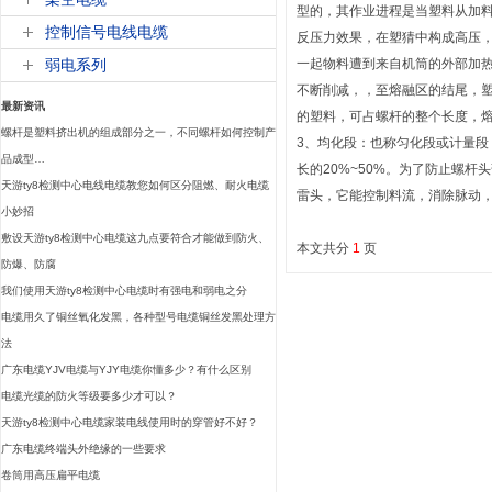
型的，其作业进程是当塑料从加
控制信号电线电缆
反压力效果，在塑猜中构成高压
弱电系列
一起物料遭到来自机筒的外部加
不断削减，，至熔融区的结尾，
最新资讯
的塑料，可占螺杆的整个长度，熔
螺杆是塑料挤出机的组成部分之一，不同螺杆如何控制产
3、均化段：也称匀化段或计量
品成型…
长的20%~50%。为了防止螺
天游ty8检测中心电线电缆教您如何区分阻燃、耐火电缆
雷头，它能控制料流，消除脉动
小妙招
敷设天游ty8检测中心电缆这九点要符合才能做到防火、
本文共分
1
页
防爆、防腐
我们使用天游ty8检测中心电缆时有强电和弱电之分
电缆用久了铜丝氧化发黑，各种型号电缆铜丝发黑处理方
法
广东电缆YJV电缆与YJY电缆你懂多少？有什么区别
电缆光缆的防火等级要多少才可以？
天游ty8检测中心电缆家装电线使用时的穿管好不好？
广东电缆终端头外绝缘的一些要求
卷筒用高压扁平电缆