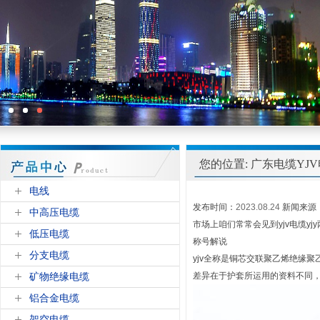
您的位置: 广东电缆YJ
电线
发布时间：
2023.08.24
新闻来源
中高压电缆
市场上咱们常常会见到yjv电缆y
低压电缆
称号解说
分支电缆
yjv全称是铜芯交联聚乙烯绝缘聚
矿物绝缘电缆
差异在于护套所运用的资料不同，y
铝合金电缆
架空电缆