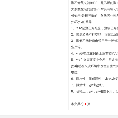
聚乙烯英文简称PE，是乙烯的聚合
大多数酸碱的腐蚀(不耐具有氧化
械效果)是很灵敏的，耐热老化性
yjv和yjy的差异
1、YJV是聚乙烯绝缘，聚氯乙
2、聚氯乙稀不行交联，而聚乙烯能
3、聚氯乙稀护套电缆用于一般
业厅等。
4、yjy型电缆在铜价上涨前较YJ
5、yjv在火灾环境中会发生很多
yjy电缆在火灾环境中发生有害
电缆；
6、耐水性、耐低温性，yjy比yjv
7、阻燃性，yjv比yjy好。
8、价格上，yjv，yjy相差不大
本文共分
1
页