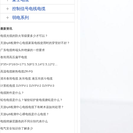
控制信号电线电缆
弱电系列
最新资讯
电缆光缆的防火等级要多少才可以？
天游ty8检测中心电缆家装电线使用时的穿管好不好？
广东电缆终端头外绝缘的一些要求
卷筒用高压扁平电缆
3*35+3*16/3+17*1.5(8*2.5,14*2.5,12*2…
高温电缆耐热电缆ZR-FG
渣吊卷筒电缆 灰吊电缆 液压吊抓斗电缆
计算机电缆 DJYPV-1 DJYPV-2 DJYPV-3
电缆附件是什么？
铅包电缆是什么？皱纹铝护套电缆搪铅是什么？
天游ty8检测中心电线电缆下有树木该如何处理？
天游ty8检测中心裸电线是什么电缆？
电线绝缘层颜色的不同分别代表什么
电气安全知识你了解多少