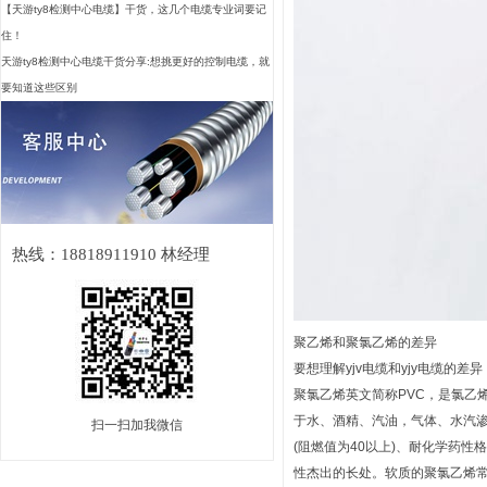
【天游ty8检测中心电缆】干货，这几个电缆专业词要记
住！
天游ty8检测中心电缆干货分享:想挑更好的控制电缆，就
要知道这些区别
热线：18818911910 林经理
聚乙烯和聚氯乙烯的差异
要想理解yjv电缆和yjy电缆的
聚氯乙烯英文简称PVC，是氯乙
于水、酒精、汽油，气体、水汽渗
扫一扫加我微信
(阻燃值为40以上)、耐化学药性
性杰出的长处。软质的聚氯乙烯