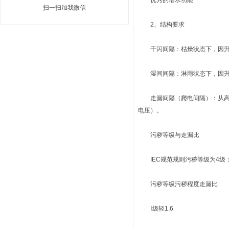
优秀的增水功能
扫一扫加我微信
2、结构要求
干闪间隔：枯燥状态下，因升
湿间间隔：淋雨状态下，因升
走漏间隔（爬电间隔）：从高压
电压）。
污秽等级与走漏比
IEC规范规则污秽等级为4级
污秽等级污秽程度走漏比
Ⅰ级轻1.6