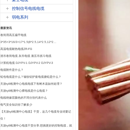
控制信号电线电缆
弱电系列
最新资讯
卷筒用高压扁平电缆
3*35+3*16/3+17*1.5(8*2.5,14*2.5,12*2…
高温电缆耐热电缆ZR-FG
渣吊卷筒电缆 灰吊电缆 液压吊抓斗电缆
计算机电缆 DJYPV-1 DJYPV-2 DJYPV-3
电缆附件是什么？
铅包电缆是什么？皱纹铝护套电缆搪铅是什么？
天游ty8检测中心电线电缆下有树木该如何处理？
天游ty8检测中心裸电线是什么电缆？
电线绝缘层颜色的不同分别代表什么
电气安全知识你了解多少
【天游ty8检测中心电缆】干货，这几个电缆专业词要记
住！
天游ty8检测中心电缆干货分享:想挑更好的控制电缆，就