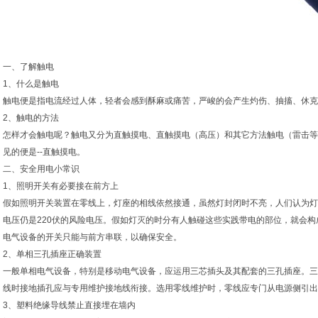
一、了解触电
1、什么是触电
触电便是指电流经过人体，轻者会感到酥麻或痛苦，严峻的会产生灼伤、抽搐、休克
2、触电的方法
怎样才会触电呢？触电又分为直触摸电、直触摸电（高压）和其它方法触电（雷击等
见的便是--直触摸电。
二、安全用电小常识
1、照明开关有必要接在前方上
假如照明开关装置在零线上，灯座的相线依然接通，虽然灯封闭时不亮，人们认为灯
电压仍是220伏的风险电压。假如灯灭的时分有人触碰这些实践带电的部位，就会
电气设备的开关只能与前方串联，以确保安全。
2、单相三孔插座正确装置
一般单相电气设备，特别是移动电气设备，应运用三芯插头及其配套的三孔插座。三
线时接地插孔应与专用维护接地线衔接。选用零线维护时，零线应专门从电源侧引出
3、塑料绝缘导线禁止直接埋在墙内