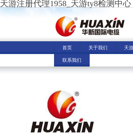
天游注册代理1958_天游ty8检测中心
首页
关于我们
天游
联系我们