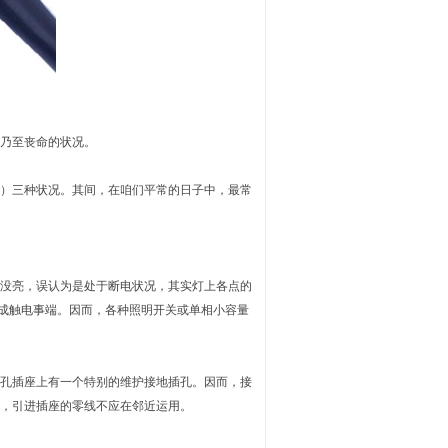
乃至丧命的状况。
）三种状况。其间，在咱们平常的日子中，最常
没亮，误认为是处于断电状况，其实灯上各点的
构成触电事端。因而，各种照明开关或单相小容量
孔插座上有一个特别的维护接地插孔。因而，接
，引进插座的零线不应在邻近运用。