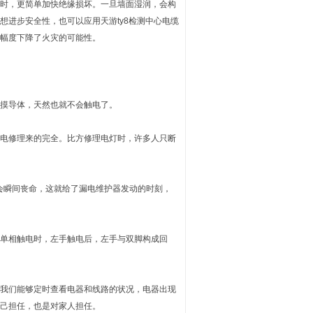
时，更简单加快绝缘损坏。一旦墙面湿润，会构
进步安全性，也可以应用天游ty8检测中心电缆
幅度下降了火灾的可能性。
摸导体，天然也就不会触电了。
电修理来的完全。比方修理电灯时，许多人只断
会瞬间丧命，这就给了漏电维护器发动的时刻，
单相触电时，左手触电后，左手与双脚构成回
我们能够定时查看电器和线路的状况，电器出现
己担任，也是对家人担任。