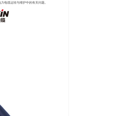
电力电缆运转与维护中的有关问题。