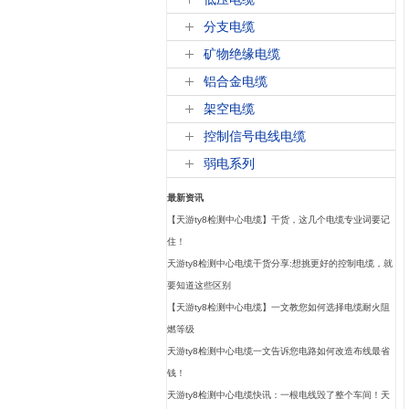
分支电缆
矿物绝缘电缆
铝合金电缆
架空电缆
控制信号电线电缆
弱电系列
最新资讯
【天游ty8检测中心电缆】干货，这几个电缆专业词要记
住！
天游ty8检测中心电缆干货分享:想挑更好的控制电缆，就
要知道这些区别
【天游ty8检测中心电缆】一文教您如何选择电缆耐火阻
燃等级
天游ty8检测中心电缆一文告诉您电路如何改造布线最省
钱！
天游ty8检测中心电缆快讯：一根电线毁了整个车间！天