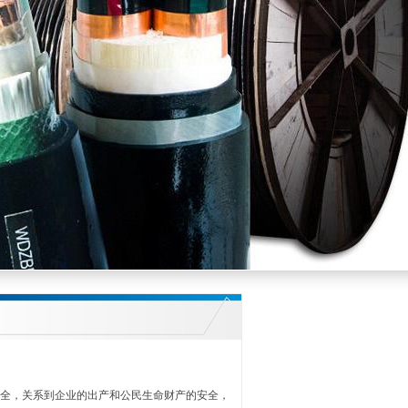
全，关系到企业的出产和公民生命财产的安全，