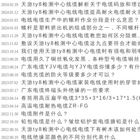
天游ty8检测中心线缆解析关于电缆码放和埋
2024.02.19
天游ty8检测中心电线电缆提高耐火电缆耐火
2024.01.12
电线电缆生产中的螺杆作业分段是什么意思？
2024.01.03
螺杆是塑料挤出机的组成部分之一，不同螺杆
2024.01.03
天游ty8检测中心电线电缆教您如何区分阻燃
2023.11.29
敷设天游ty8检测中心电缆这九点要符合才
2023.11.02
我们使用天游ty8检测中心电缆时有强电和弱
2023.10.14
电缆用久了铜丝氧化发黑，各种型号电缆铜丝
2023.09.20
广东电缆YJV电缆与YJY电缆你懂多少？有
2023.08.24
电缆光缆的防火等级要多少才可以？
2023.08.10
天游ty8检测中心电缆家装电线使用时的穿管
2023.07.02
广东电缆终端头外绝缘的一些要求
2023.05.17
卷筒用高压扁平电缆3*35+3*16/3+17*1.5(8*2
2023.04.14
高温电缆耐热电缆ZR-FG
2023.04.14
电缆附件是什么？
2022.11.30
铅包电缆是什么？皱纹铝护套电缆搪铅是什么
2022.10.10
天游ty8检测中心电线电缆下有树木该如何处
2022.08.16
电线绝缘层颜色的不同分别代表什么
2022.06.19