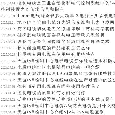
控制电缆是工业自动化和电气控制系统中的“
2026.04.14
控制装置之间传输信号和指令
1mm²电线能承载多大功率？电源插头承载
2026.03.09
地下综合管廊电缆分为通信光缆和电力电缆两
2025.12.21
防火电缆防火能力的原理详解：材料与结构的
2025.11.02
硅橡胶电缆截面选择与电压等级关系解析
2025.10.09
设备与设备之间传输的音频电缆有哪些要求
2025.08.24
超高耐油电缆的产品结构是怎么样
2025.08.01
起重机专用电缆在使用中有哪些特点
2025.06.23
天游ty8检测中心电线电缆怎样处理进水和防
2025.05.26
电梯电缆也叫电梯随行电缆的一些介绍
2025.04.15
知道天游注册代理1958聚氨酯电缆有哪些性
2025.03.19
天游ty8检测中心电线电缆在生产过程中的这
2025.02.22
你知道矿用电缆都有哪些使用条件吗？
2024.12.19
控制电缆的质量如何才能做到好
2024.11.04
矿物电缆中的柔性矿物质电缆的基本优点是什
2024.08.02
天游ty8检测中心电缆A级防火电缆是用什么
2024.06.20
天游ty8检测中心介绍yjv与kvv电缆区别
2024.04.23