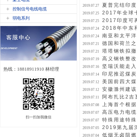
夏普完结印度
2019.07.27
控制信号电线电缆
2017年全
2019.07.25
弱电系列
2017印度可
2019.07.25
2018年中
2019.07.24
南亚和太平洋
2019.07.24
德国和荷兰之
2019.07.21
塔塔钢铁拟撤
2019.07.21
高义钢铁整改
2019.07.19
坚瑞沃能走入
2019.07.16
热线：18818911910 林经理
印尼推迟煤炭
2019.07.14
美国前四大煤
2019.07.12
安徽滁州建该
2019.07.12
阿布扎比2吉
2019.07.11
上海首个根据
2019.07.08
高压电力电缆
2019.07.07
扫一扫加我微信
特殊用途特
2019.07.07
2019第九
2019.07.05
低烟无卤阻燃
2019.07.04